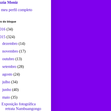
uzia Moniz
 meu perfil completo
vo do blogue
016
(34)
015
(324)
►
dezembro
(14)
►
novembro
(17)
►
outubro
(13)
►
setembro
(28)
►
agosto
(24)
►
julho
(34)
►
junho
(40)
▼
maio
(35)
Exposição fotográfica
retrata Nambuangongo