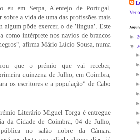
L
o eu em Serpa, Alentejo de Portugal,
Ver o
r sobre a vida de uma das profissões mais
 algum pôde exercer, o de ’língua’. Este
Arqui
a como intérprete nos navios de brancos
►
2
negros", afirma Mário Lúcio Sousa, numa
▼
2
arou que o prémio que vai receber,
primeira quinzena de Julho, em Coimbra,
ara os escritores e a população" de Cabo
rémio Literário Miguel Torga é entregue
ia da Cidade de Coimbra, 04 de Julho,
pública no salão nobre da Câmara
erá ser desta vez adiada alguns dias, já