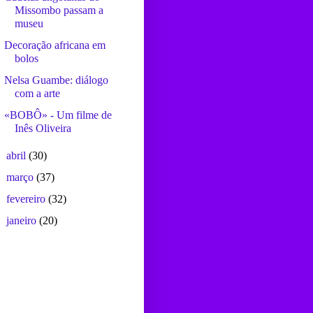
Missombo passam a
museu
Decoração africana em
bolos
Nelsa Guambe: diálogo
com a arte
«BOBÔ» - Um filme de
Inês Oliveira
►
abril
(30)
►
março
(37)
►
fevereiro
(32)
►
janeiro
(20)